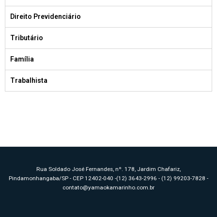
Direito Previdenciário
Tributário
Família
Trabalhista
Rua Soldado José Fernandes, nº. 178, Jardim Chafariz,
Pindamonhangaba/SP - CEP 12402-040 -(12) 3643-2996 - (12) 99203-7828 -
contato@yamaokamarinho.com.br